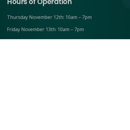
Hours of Operation
Thursday November 12th: 10am – 7pm
Friday November 13th: 10am – 7pm
Saturday November 14th: 10am – 4:30pm (Doors
close at 4pm)
Contacts
mistletoemart@gmail.com
410-848-3251